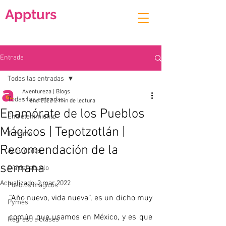
Appturs
Entrada
Todas las entradas
Aventureza | Blogs
Todas las entradas
11 ene 2022
2 min de lectura
Enamórate de los Pueblos
Entretenimiento
Mágicos | Tepotzotlán |
Turismo
Recomendación de la
Actividades
semana
Día del abuelo
Actualizado:
2 mar 2022
Pueblos mágicos
“Año nuevo, vida nueva”, es un dicho muy 
Pymes
común que usamos en México, y es que 
Regreso a clases