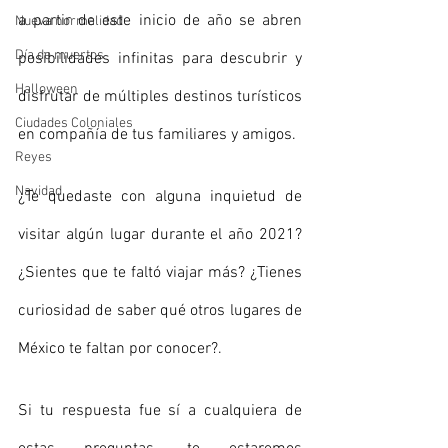
a partir de este inicio de año se abren 
Nueva normalidad
Día de muertos
posibilidades infinitas para descubrir y 
Halloween
disfrutar de múltiples destinos turísticos 
Ciudades Coloniales
en compañía de tus familiares y amigos.
Reyes
Navidad
¿Te quedaste con alguna inquietud de 
visitar algún lugar durante el año 2021? 
¿Sientes que te faltó viajar más? ¿Tienes 
curiosidad de saber qué otros lugares de 
México te faltan por conocer?.
Si tu respuesta fue sí a cualquiera de 