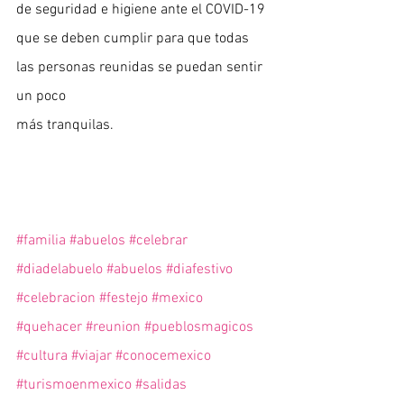
de seguridad e higiene ante el COVID-19 
que se deben cumplir para que todas 
las personas reunidas se puedan sentir 
un poco 
más tranquilas.
#familia
#abuelos
#celebrar
#diadelabuelo
#abuelos
#diafestivo
#celebracion
#festejo
#mexico
#quehacer
#reunion
#pueblosmagicos
#cultura
#viajar
#conocemexico
#turismoenmexico
#salidas