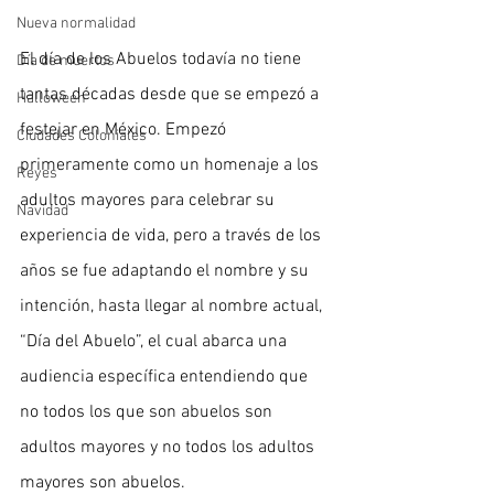
Nueva normalidad
El día de los Abuelos todavía no tiene 
Día de muertos
tantas décadas desde que se empezó a 
Halloween
festejar en México. Empezó 
Ciudades Coloniales
primeramente como un homenaje a los 
Reyes
adultos mayores para celebrar su 
Navidad
experiencia de vida, pero a través de los 
años se fue adaptando el nombre y su 
intención, hasta llegar al nombre actual, 
“Día del Abuelo”, el cual abarca una 
audiencia específica entendiendo que 
no todos los que son abuelos son 
adultos mayores y no todos los adultos 
mayores son abuelos.