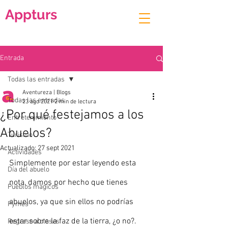
Appturs
Entrada
Todas las entradas
Aventureza | Blogs
Todas las entradas
23 ago 2021
2 min de lectura
¿Por qué festejamos a los
Entretenimiento
Abuelos?
Turismo
Actualizado:
27 sept 2021
Actividades
Simplemente por estar leyendo esta 
Día del abuelo
nota, damos por hecho que tienes 
Pueblos mágicos
abuelos, ya que sin ellos no podrías 
Pymes
estar sobre la faz de la tierra, ¿o no?.
Regreso a clases