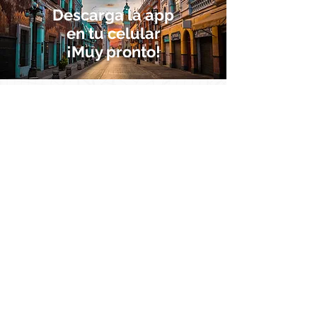
Descarga la app
en tu celular
¡Muy pronto!
¡Regístrate!
Entérate de nuestro lanzamiento y
comunicados al público.
ENVIAR
He leído y acepto las políticas
de
Términos y condiciones.