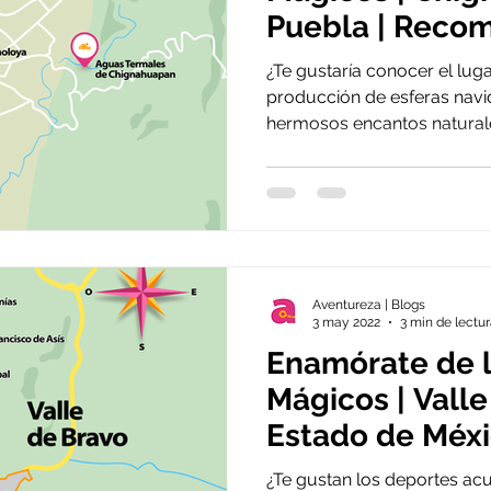
Puebla | Recom
semana
¿Te gustaría conocer el lug
producción de esferas navi
hermosos encantos naturales
Aventureza | Blogs
3 may 2022
3 min de lectu
Enamórate de 
Mágicos | Valle
Estado de Méxi
Recomendación
¿Te gustan los deportes acu