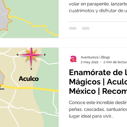
volar en parapente, lanzarte 
cuatrimotos y disfrutar de un
Aventureza | Blogs
2 may 2022
2 min de lectu
Enamórate de 
Mágicos | Acul
México | Recom
semana
Conoce este increíble desti
peñas, cascadas, santuario
lugar ideal para vivir...