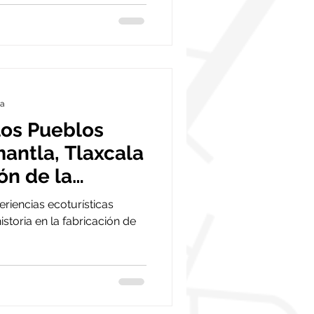
ra
los Pueblos
antla, Tlaxcala
ón de la
riencias ecoturísticas
toria en la fabricación de