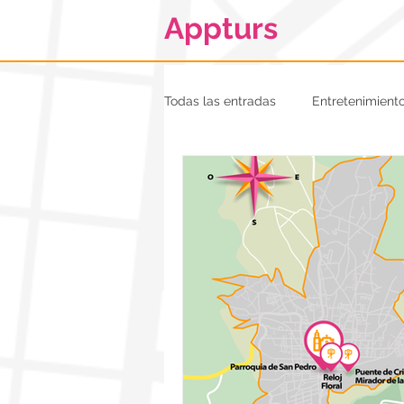
Appturs
Todas las entradas
Entretenimient
Pueblos mágicos
Pymes
Día de muertos
Halloween