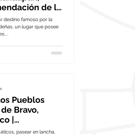
endación de la
ar destino famoso por la
deñas, un lugar que posee
,...
ra
los Pueblos
 de Bravo,
co |
 de la semana
áticos, pasear en lancha,