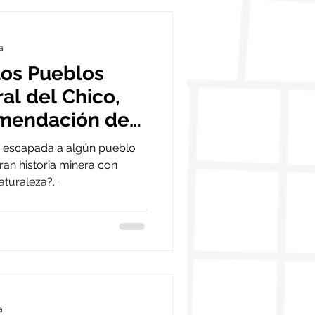
a
los Pueblos
al del Chico,
omendación de
 escapada a algún pueblo
an historia minera con
turaleza?...
a