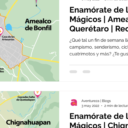
Enamórate de 
Mágicos | Amea
Querétaro | R
de la semana
¿Qué tal un fin de semana l
campismo, senderismo, cic
cuatrimotos y más? ¿Te gust
Aventureza | Blogs
3 may 2022
2 min de lectu
Enamórate de 
Mágicos | Chig