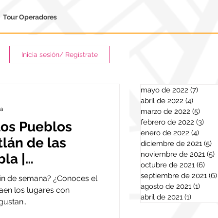
Tour Operadores
Inicia sesión/ Regístrate
mayo de 2022
(7)
7 ent
abril de 2022
(4)
4 entra
ra
marzo de 2022
(5)
5 ent
febrero de 2022
(3)
3 en
los Pueblos
enero de 2022
(4)
4 ent
lán de las
diciembre de 2021
(5)
5
noviembre de 2021
(5)
la |
octubre de 2021
(6)
6 e
 de la semana
septiembre de 2021
(6)
 fin de semana? ¿Conoces el
agosto de 2021
(1)
1 ent
raen los lugares con
abril de 2021
(1)
1 entra
gustan...