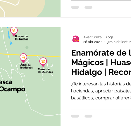
Aventureza | Blogs
26 abr 2022
3 min de lectu
Enamórate de 
Mágicos | Hua
Hidalgo | Rec
la semana
¿Te interesan las historias d
haciendas, apreciar paisaj
basálticos, comprar alfarería