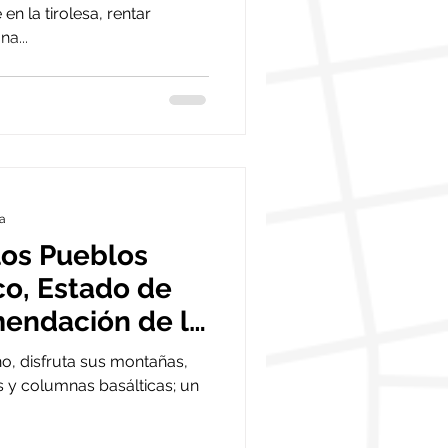
en la tirolesa, rentar
a...
ra
los Pueblos
co, Estado de
endación de la
no, disfruta sus montañas,
s y columnas basálticas; un