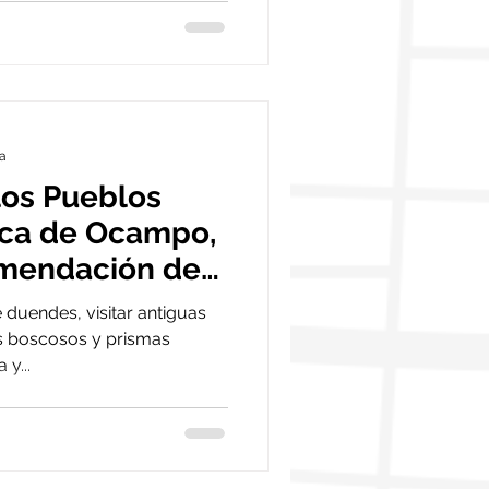
ra
los Pueblos
sca de Ocampo,
omendación de
e duendes, visitar antiguas
es boscosos y prismas
 y...