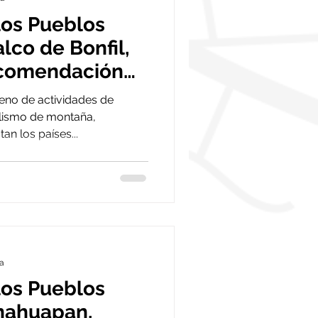
los Pueblos
lco de Bonfil,
ecomendación
leno de actividades de
lismo de montaña,
an los países...
ra
los Pueblos
nahuapan,