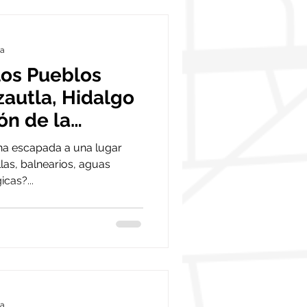
ra
los Pueblos
zautla, Hidalgo
ón de la
na escapada a una lugar
las, balnearios, aguas
cas?...
ra