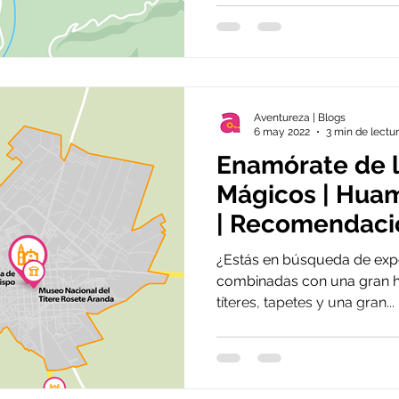
Aventureza | Blogs
6 may 2022
3 min de lectu
Enamórate de 
Mágicos | Huam
| Recomendaci
semana
¿Estás en búsqueda de expe
combinadas con una gran his
títeres, tapetes y una gran...