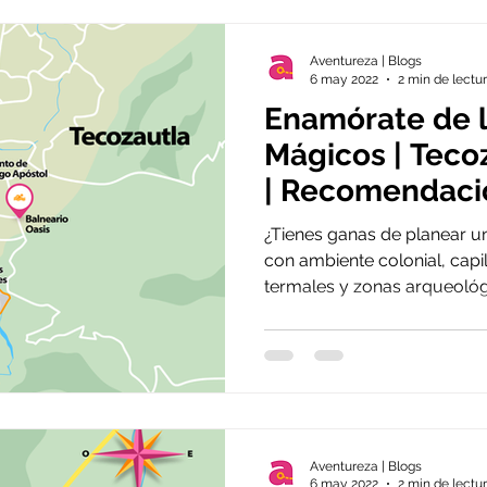
Aventureza | Blogs
6 may 2022
2 min de lectu
Enamórate de 
Mágicos | Teco
| Recomendaci
semana
¿Tienes ganas de planear u
con ambiente colonial, capil
termales y zonas arqueológi
Aventureza | Blogs
6 may 2022
2 min de lectu