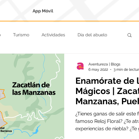
App Móvil
o
Turismo
Actividades
Día del abuelo
Regreso a clases
Nueva normalidad
Aventureza | Blogs
6 may 2022
3 min de lectu
Enamórate de 
Ciudades Coloniales
Reyes
Navidad
Mágicos | Zacat
Manzanas, Pueb
Recomendación
¿Tienes ganas de salir este
famoso Reloj Floral? ¿Te at
experiencias de niebla? ¿Te 