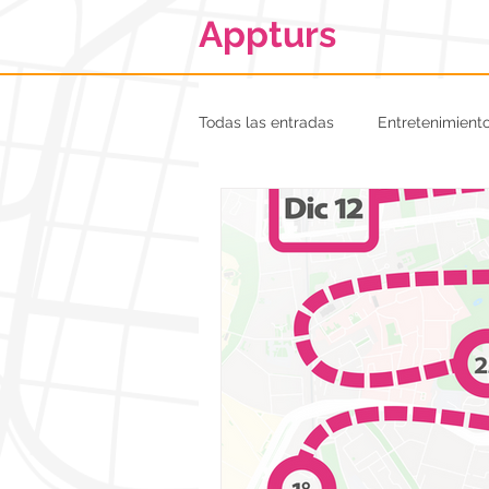
Appturs
Todas las entradas
Entretenimient
Pueblos mágicos
Pymes
Día de muertos
Halloween