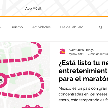
App Móvil
o
Turismo
Actividades
Día del abuelo
Regreso a clases
Nueva normalidad
Aventureza | Blogs
23 nov 2021
4 min de lectu
¿Está listo tu 
Ciudades Coloniales
Reyes
Navidad
entretenimient
para el marat
Reyes?
México es un país con gran
concentradas en los meses 
enero, esta temporada es fa