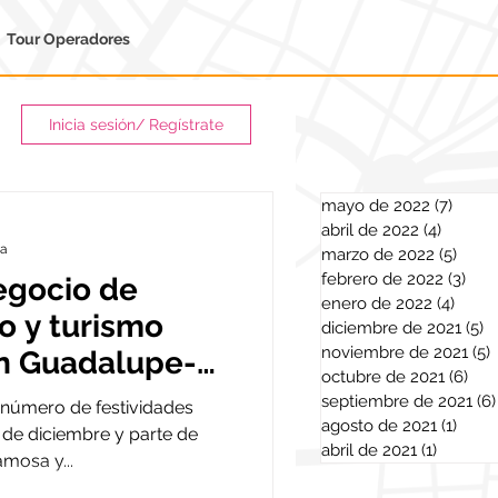
Tour Operadores
Inicia sesión/ Regístrate
mayo de 2022
(7)
7 ent
abril de 2022
(4)
4 entra
ra
marzo de 2022
(5)
5 ent
febrero de 2022
(3)
3 en
negocio de
enero de 2022
(4)
4 ent
o y turismo
diciembre de 2021
(5)
5
noviembre de 2021
(5)
ón Guadalupe-
octubre de 2021
(6)
6 e
septiembre de 2021
(6)
 número de festividades
agosto de 2021
(1)
1 ent
de diciembre y parte de
abril de 2021
(1)
1 entra
mosa y...